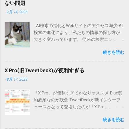
ない問題
-
2月 14, 2025
AI検索の進化とWebサイトのアクセス減少 AI
検索の進化により、私たちの情報の探し方が
大きく変わっています。 従来の検索エンジン
では、ユーザーがキーワードを入力し、表示
続きを読む
された検索結果の中から適切なWebサイトを選
んで情報を得るのが一般的でした。 しかし、
AI検索技術の発展により、ユーザーが直接Web
X Pro(旧TweetDeck)が便利すぎる
サイトにアクセスする機会が減少しつつあり
-
8月 17, 2023
ます。 そもそも店舗検索ではGoogleローカル
の情報が表示されて、そこで情報も得られま
「X Pro」が便利すぎてかなりオススメ Blue契
す。Webサイトまで見に行かなくてよい形にな
約必須なのが残念 TweetDeckが新インターフ
ってしまっています。 AI検索とは？ AI検索と
ェースとなって登場したのが「X Pro」。（実
は、人工知能を活用してユーザーの質問に対
際はちょっと違うけど・・・） でもって、X
して直接答えを提示する仕組みのことです。
続きを読む
Proになって、かなり使い勝手が向上した気が
代表的な例として、以下のようなサービスが
する。 ただ、今日から（？）利用するために