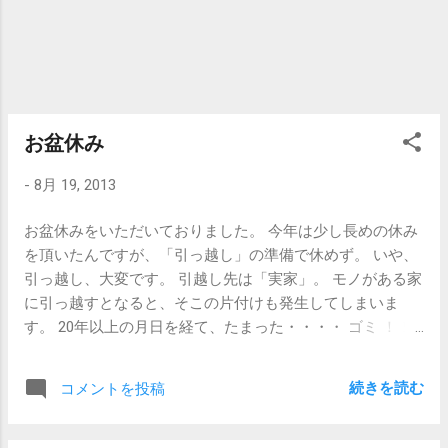
お盆休み
-
8月 19, 2013
お盆休みをいただいておりました。 今年は少し長めの休み
を頂いたんですが、「引っ越し」の準備で休めず。 いや、
引っ越し、大変です。 引越し先は「実家」。 モノがある家
に引っ越すとなると、そこの片付けも発生してしまいま
す。 20年以上の月日を経て、たまった・・・・ ゴミ ！！
膨大です。 15日に業者を呼んで、大きめのゴミを捨てても
らったんですが、、、全然減らず。 16日に掃除の業者を呼
続きを読む
コメントを投稿
んだ時に、6袋以上もゴミが出る始末。 掃除の業者に掃除
をしてもらった後で、残りの片付けに入ってもまた ゴミ が
出る。。。 いや、いったい、どれだけゴミが出るのかと不