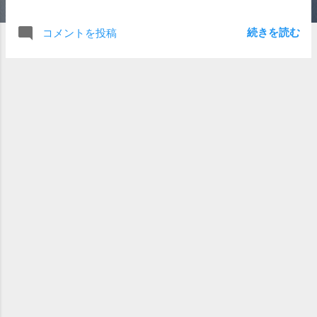
先に紹介した2作品も全て見てます。私の感性とあうんでし
ょうか？ あ、NHKの朝ドラも結構かかさず見ております。
続きを読む
コメントを投稿
ただ、今回のドラマのお話に関しては、結構むりくりがあ
ったなぁと。 営業課長が自分の直系ラインに近い役員2名
の前で、ああいう態度を取るのは普通できないよな・・・
と。 心では色々と思っても、実際は平穏な態度で接してお
かないと、社内的な立場がひどくなりすぎる気がします。
業務の指示自体が直接社長（頭取）から降りてきたとして
も、それとこれとは違うよなと。 ま、ドラマだし、小説だ
し、、、、