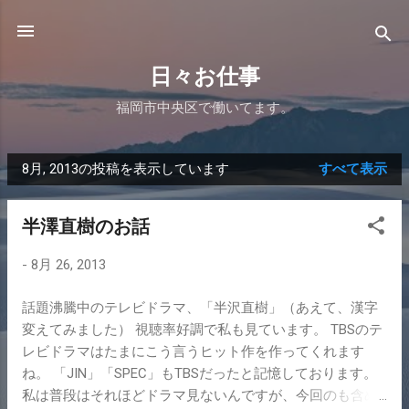
スキップしてメイン コンテンツに移動
日々お仕事
福岡市中央区で働いてます。
8月, 2013の投稿を表示しています
すべて表示
投
稿
半澤直樹のお話
-
8月 26, 2013
話題沸騰中のテレビドラマ、「半沢直樹」（あえて、漢字
変えてみました） 視聴率好調で私も見ています。 TBSのテ
レビドラマはたまにこう言うヒット作を作ってくれます
ね。 「JIN」「SPEC」もTBSだったと記憶しております。
私は普段はそれほどドラマ見ないんですが、今回のも含め