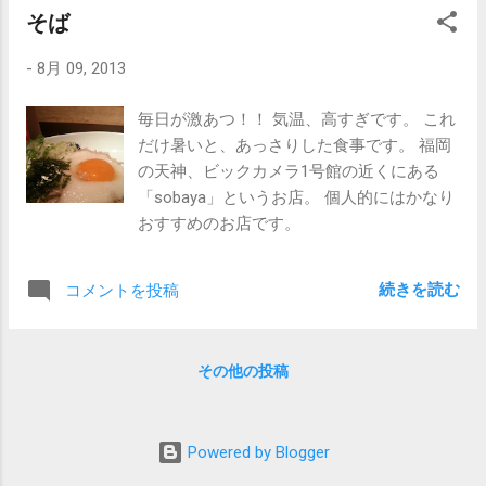
そば
安になります。 ただ、この休みでうやっと、大方片付い
て、、、入居できる状態にまではなったかな？と。 休みの
-
8月 09, 2013
間にもらった 美容室のホームページ制作 のご注文。。。ク
ロージングできるといいな。
毎日が激あつ！！ 気温、高すぎです。 これ
だけ暑いと、あっさりした食事です。 福岡
の天神、ビックカメラ1号館の近くにある
「sobaya」というお店。 個人的にはかなり
おすすめのお店です。
続きを読む
コメントを投稿
その他の投稿
Powered by Blogger