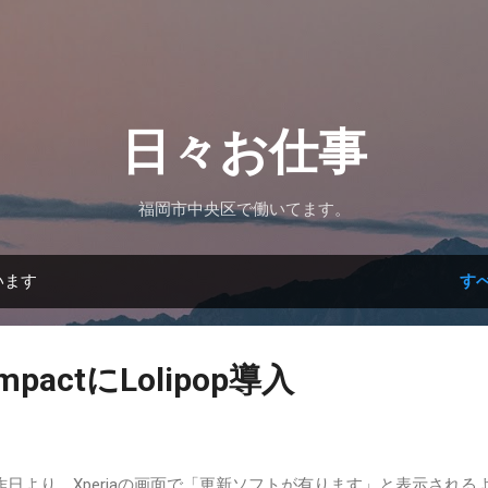
スキップしてメイン コンテンツに移動
日々お仕事
福岡市中央区で働いてます。
います
す
CompactにLolipop導入
日より、Xperiaの画面で「更新ソフトが有ります」と表示される