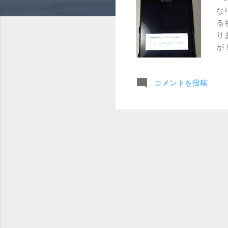
なり
る
り
が
P
イ
コメントを投稿
後
更
ト
に
だ
よ
ら