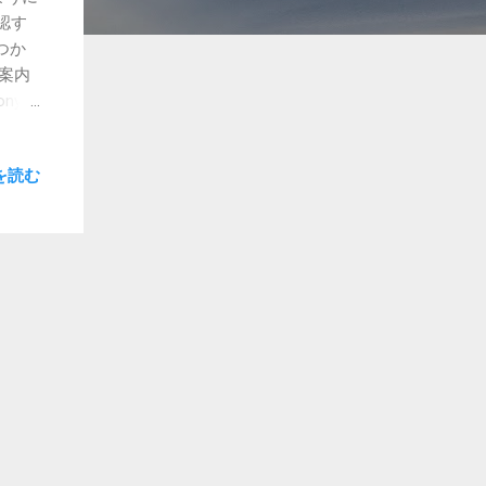
確認す
つか
新案内
ny
した。
動画面
を読む
時間、
プデー
ード
。 た
かかる
た