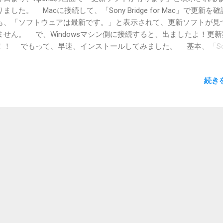
ました。 Macに接続して、「Sony Bridge for Mac」で更新を
も、「ソフトウェアは最新です。」と表示されて、更新ソフトが見
ません。 で、Windowsマシン側に接続すると、出ましたよ！更
！！ でもって、早速、インストールしてみました。 基本、「So
C Companion」の動作に従うだけでインストールは無事に完了しま
ンストール後、自身の手でスマホの電源をOn。 少し長めの起
続き
、Androidのアップデート中とかの画面が出現しまして、決行長い
新されていました。 この間、結構な発熱も見られました。 アッ
後は、内蔵ディスクが75%以上使われているんで、画像とかをSDカ
移せ！と出て、それも実施。 今のとこ、不具合は出ていません
、ロック解除のパスコードを入力する画面まで到達するのに2STEP
うに鳴ってしまったことが気にかかります。 また、何かありまし
、報告をば。