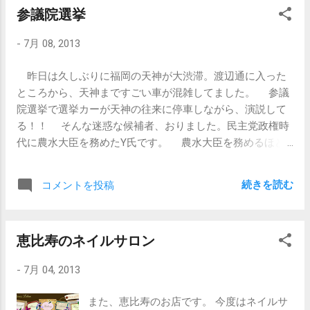
参議院選挙
ウヤムヤな感じでニュースソースから消えてしまう。 民間
会社の場合、「会社負担分」と「個人負担分」と「税金」
-
7月 08, 2013
が受給されるけど、公務員の場合、「個人負担分」＋「税
金」なわけで、しかも受給額が民間より多いらしい。 ここ
昨日は久しぶりに福岡の天神が大渋滞。渡辺通に入った
を切り込まないと、年金問題を含む社会保障の増大問題は
ところから、天神まですごい車が混雑してました。 参議
解決が難しいかと思ってる。
院選挙で選挙カーが天神の往来に停車しながら、演説して
る！！ そんな迷惑な候補者、おりました。民主党政権時
代に農水大臣を務めたY氏です。 農水大臣を務めるほど
の農水族でTPPも反対派。長崎県から選出されていたにも
かかわらず、当時の総理大臣の諫早湾開門訴訟に関して、
続きを読む
コメントを投稿
長崎県側の意向を汲み上げないという本当に「これぞ民主
党」なる政権運営でした。 その開門の時期が今年の12月
にやってくるそうです。。。。 さて、どうなることや
恵比寿のネイルサロン
ら。
-
7月 04, 2013
また、恵比寿のお店です。 今度はネイルサ