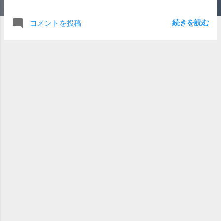
ンの前に、寿司屋で「かっぱ巻き」から食べるというシー
ンがあったりして、そういうどうでもいい伏線まである。
続きを読む
コメントを投稿
荒巻さんと春子のメジャー系伏線はもちろん、小さな伏線
探しも楽しさがある。