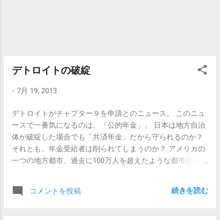
デトロイトの破綻
-
7月 19, 2013
デトロイトがチャプター９を申請とのニュース。 このニュ
ースで一番気になるのは、「公的年金」。 日本は地方自治
体が破綻した場合でも「共済年金」だから守られるのか？
それとも、年金受給者は削られてしまうのか？ アメリカの
一つの地方都市、過去に100万人を超えたような都市が破綻
した場合、公共サービスの問題はもちろんだけど、年金は
どう処理されるんだろうか？ アメリカは健康保険は基本的
続きを読む
コメントを投稿
に民間保険なんで、その部分は問題無いだろうが、年金の
扱いが気になる。 日本では今、公務員給与の問題が大きく
取り沙汰されているが、実はこの公務員年金問題はいつも