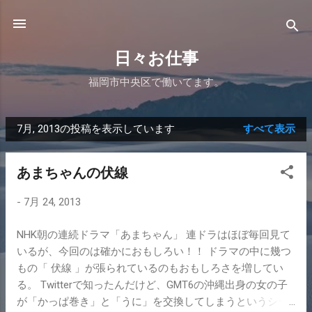
スキップしてメイン コンテンツに移動
日々お仕事
福岡市中央区で働いてます。
7月, 2013の投稿を表示しています
すべて表示
投
稿
あまちゃんの伏線
-
7月 24, 2013
NHK朝の連続ドラマ「あまちゃん」 連ドラはほぼ毎回見て
いるが、今回のは確かにおもしろい！！ ドラマの中に幾つ
もの「 伏線 」が張られているのもおもしろさを増してい
る。 Twitterで知ったんだけど、GMT6の沖縄出身の女の子
が「かっぱ巻き」と「うに」を交換してしまうというシー