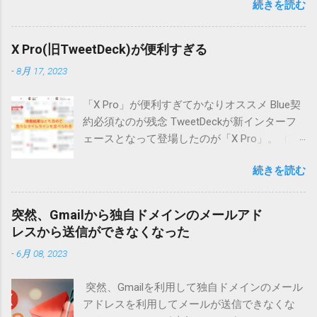
続きを読む
された検索結果の中から適切なWebサイトを選
んで情報を得るのが一般的でした。 しかし、
AI検索技術の発展により、ユーザーが直接Web
X Pro(旧TweetDeck)が便利すぎる
サイトにアクセスする機会が減少しつつあり
-
8月 17, 2023
ます。 そもそも店舗検索ではGoogleローカル
の情報が表示されて、そこで情報も得られま
「X Pro」が便利すぎてかなりオススメ Blue契
す。Webサイトまで見に行かなくてよい形にな
約必須なのが残念 TweetDeckが新インターフ
ってしまっています。 AI検索とは？ AI検索と
ェースとなって登場したのが「X Pro」。（実
は、人工知能を活用してユーザーの質問に対
際はちょっと違うけど・・・） でもって、X
して直接答えを提示する仕組みのことです。
続きを読む
Proになって、かなり使い勝手が向上した気が
代表的な例として、以下のようなサービスが
する。 ただ、今日から（？）利用するために
あります。 ChatGPTのような対話型AI : ユーザ
は、有料契約が必須になってしまいました。
ーの質問に対して、AIが直接回答を生成
突然、Gmailから独自ドメインのメールアド
先週は使えていたのに・・・・ 複数アカウン
Google SGE（Search Generative Experience） :
レスから送信ができなくなった
ト管理するならホントに便利 まずは私の場
Googleが導入を進めている生成AI検索機能
-
6月 08, 2023
合、自分がメインに見るものをメイン垢関連
で、検索結果ページ上でAIが要約した回答を提
として表示してます。 さらに左列に「デッ
供 Bing AI : Microsoftが提供するAIを活用した
突然、Gmailを利用して独自ドメインのメール
キ」という設定がありますが、ここで私の場
検索機能 従来の検索エンジンでは、検索結果
アドレスを利用してメールが送信できなくな
合は自分が管理しているアカウントの情報を
のページにWebサイトのリンクが表示され、ユ