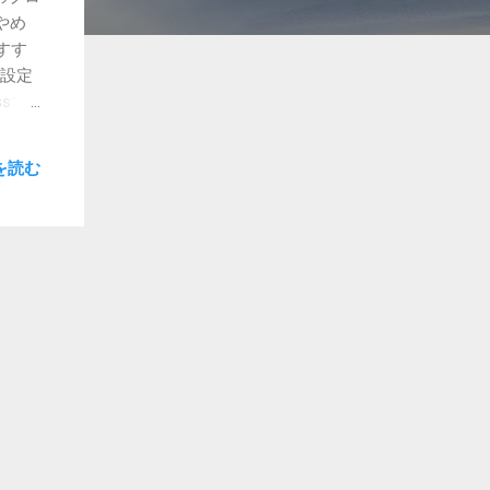
やめ
すす
の設定
sで
が多々
が、あ
を読む
。
です。
プラグ
インや
はり怖
、ま
して