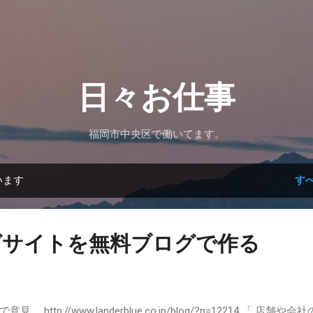
スキップしてメイン コンテンツに移動
日々お仕事
福岡市中央区で働いてます。
います
す
グサイトを無料ブログで作る
ttp://www.landerblue.co.jp/blog/?p=12214 「 店舗や会