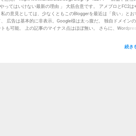
ってはいけない最新の理由 」 大筋合意です。 アメブロとFC2は
私の意見としては、少なくともこのBloggerを最近は「良い」とお
、 広告は基本的に非表示。Google様は太っ腹だ。 独自ドメイン
トも可能。 上の記事のマイナス点はほぼ無い。 さらに、Wordpres
の欠点は、バズった時にサーバーの負荷で表示できなくなること
掛け的に放置できないこと。 弊社はWordpressも運用しています
続き
理内でしか運用していません。 今もって、お客様に薦めてません
が怖いから」が一番の理由。セキュリティ的に怖いと思ってるの
リティホールが見つかった場合、攻撃される確率が高い。さらに、
キュリティホールの危険もある。 自身の管理外において、プラグ
トールされて、それを通じて攻撃を受ける可能性があるのは、や
場合、プラグイン的なものはWordpressに比べて、微々たるものですが
認識しております。 というわけで、私は現在、Bloggerおすすめ