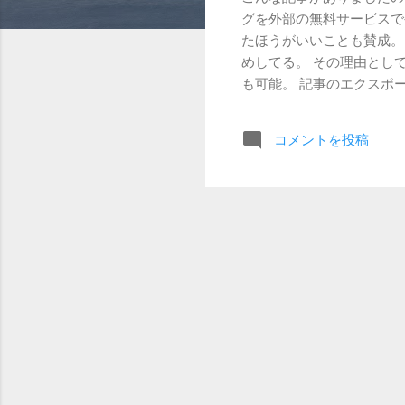
グを外部の無料サービスでや
たほうがいいことも賛成。 
めしてる。 その理由として
も可能。 記事のエクスポー
サイト制作した場合の一番
あるということ。 あと、仕
コメントを投稿
くまで自社サイトの自身管
「ブログを放置されること
人気のCMSなんでセキュ
インやテーマを通じてのセ
テーマをあれこれとインス
いのです。 Bloggerの
あ、基本的な機能は十分だと
ます。