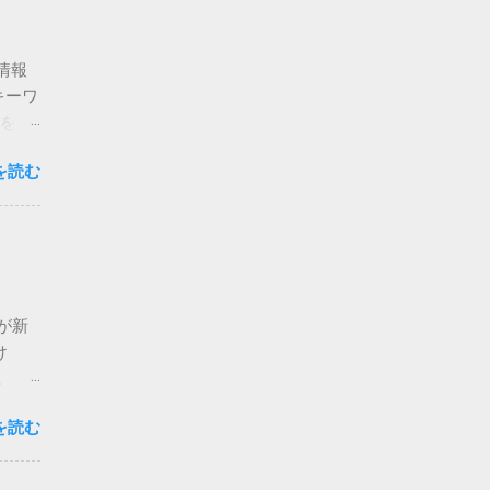
情報
キーワ
報を得
ebサ
を読む
leロ
に行か
能を活
表的な
 ユー
kが新
ージ上
け
機能
。 た
され、
した。
AIが
を読む
まず
ーザー
 さら
の変化
理して
りたい