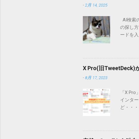
-
2月 14, 2025
AI検索
の探し方
ードを入
るのが一
イトにア
ーカルの
なくてよ
X Pro(旧TweetDec
用してユ
-
8月 17, 2023
例として
ザーの質問
「X Pr
Exper
インター
でAIが要
ど・・・
従来の検
だ、今日
ユーザー
先週は使
サイトの
は私の場
がWeb
に左列に
AI検索