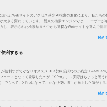
の進化とWebサイトのアクセス減少 AI検索の進化により、私たちの
が大きく変わっています。 従来の検索エンジンでは、ユーザーが
力し、表示された検索結果の中から適切なWebサイトを選んで情
般的でした。 しかし、AI検索技術の発展により、ユーザーが直接W
続き
クセスする機会が減少しつつあります。 そもそも店舗検索ではGoog
情報が表示されて、そこで情報も得られます。Webサイトまで見
い形になってしまっています。 AI検索とは？ AI検索とは、人工知
k)が便利すぎる
ーザーの質問に対して直接答えを提示する仕組みのことです。代
、以下のようなサービスがあります。 ChatGPTのような対話型AI :
に対して、AIが直接回答を生成 Google SGE（Search Generative
o」が便利すぎてかなりオススメ Blue契約必須なのが残念 TweetDec
ience） : Googleが導入を進めている生成AI検索機能で、検索結果ペ
フェースとなって登場したのが「X Pro」。（実際はちょっと違う
約した回答を提供 Bing AI : Microsoftが提供するAIを活用した検索
） でもって、X Proになって、かなり使い勝手が向上した気がする
索エンジンでは、検索結果のページにWebサイトのリンクが表示
から（？）利用するためには、有料契約が必須になってしまいま
はそこからサイトへアクセスしていました。 しかし、AI検索では、
続き
えていたのに・・・・ 複数アカウント管理するならホントに便利 
情報を要約し、検索結果ページ上で直接表示するため、多くのユ
合、自分がメインに見るものをメイン垢関連として表示してます。
サイトへ訪れる必要がなくなってしまいます。 ユーザーの検索行動
「デッキ」という設定がありますが、ここで私の場合は自分が管
の普及により、ユーザーの情報収集の方法が変わっています。 「知