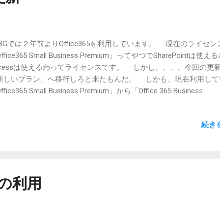
BGでは２年前よりOffice365を利用しています。 現在のライセン
ffice365 Small Business Premium」ってやつでSharePointは使え
ccessは使えるわってライセンスです。 しかし、、、、今回の更
新しいプラン」へ移行しろと来たもんだ。 しかも、現在利用して
ffice365 Small Business Premium」から「Office 365 Business
remium」に移行すると、Accessが利用できなくなる始末。 昔の
ソフトのセールストークに「来年になるとOffice365が値上がりし
続き
、今のうちに購入されるとお得ですよ！」というセールストークを
のだが、たった2年で旧プランを廃止するとは・・・・ あんまり
ろうか・・・ Accessを抜くわけにはいかないんで、、、仕方なく
入が必要・・・
neの利用