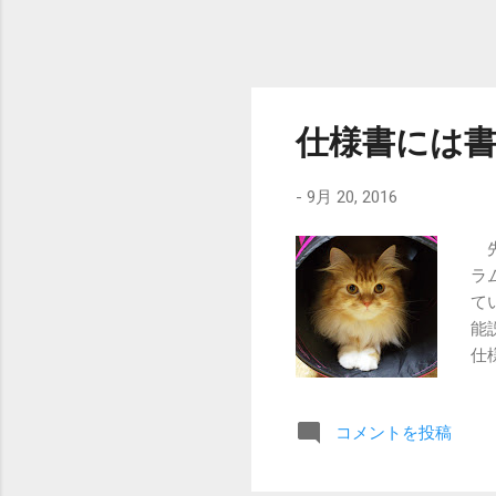
仕様書には
-
9月 20, 2016
先
ラ
て
能
仕
切
つ
コメントを投稿
る
っ
ら