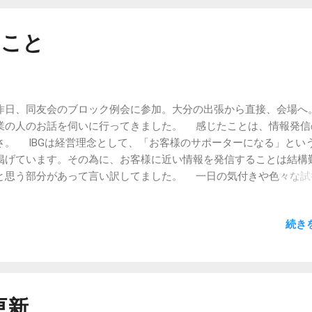
ること
日、同友会のブロック例会に参加。大分の出張から直接、会場
業の人のお話を伺いに行ってきました。 感じたことは、情報発信
さ。 IBGは経営理念として、「お客様のサポーターになる」とい
掲げています。その為に、お客様に近い情報を発信することは結構
と思う部分があって言い訳してました。 一日の気付きや色々な試
な事も含めて、情報を発信し続けるのは大事だと思った次第。 も
、発信することに対して、時間を作ろう。
続き
の更新