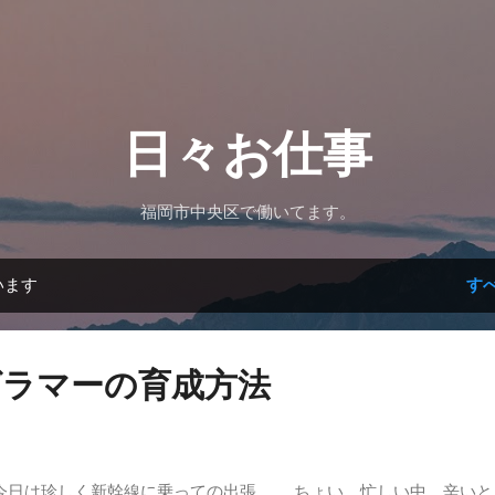
スキップしてメイン コンテンツに移動
日々お仕事
福岡市中央区で働いてます。
います
す
グラマーの育成方法
日は珍しく新幹線に乗っての出張。 ちょい、忙しい中、辛いと