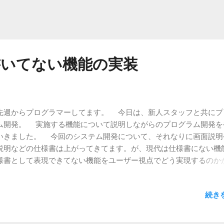
書いてない機能の実装
週からプログラマーしてます。 今日は、新人スタッフと共にプ
ム開発。 実施する機能について説明しながらのプログラム開発を
いきました。 今回のシステム開発について、それなりに画面説明
説明などの仕様書は上がってきてます。が、現代は仕様書にない機
様書として表現できてない機能をユーザー視点でどう実現するのか
な話をしながら、指導＆開発です。 今日からDBの絡んだプログ
いて、色々と指導です。 セッションID、PDO、SQL文、教える必
続き
ことが山ほどあります。 今週一週間は日数が少ない中、私の隣り
てもらい、実際の開発作業を説明しながら進めていく予定です。 
ない（だろう）中、みっちりとOJTですね。