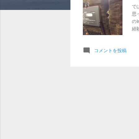
で
思
の
経
っ
を
コメントを投稿
し
げ
実
践
験
過
し
か
る
て