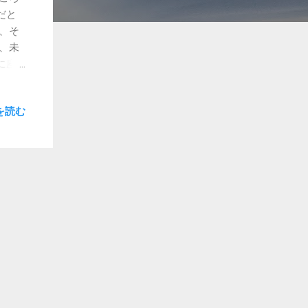
だと
、そ
近、未
に座
作業
集中
を読む
が防
地で
、実
初体
かの
け出
いる
注意す
さ