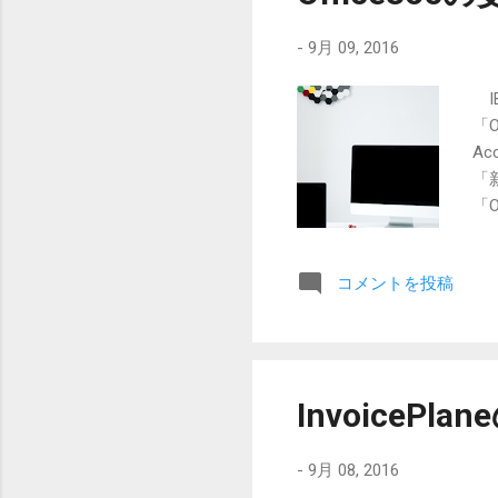
-
9月 09, 2016
I
「O
A
「
「O
P
ロ
コメントを投稿
ら
た
か
購
InvoicePla
-
9月 08, 2016