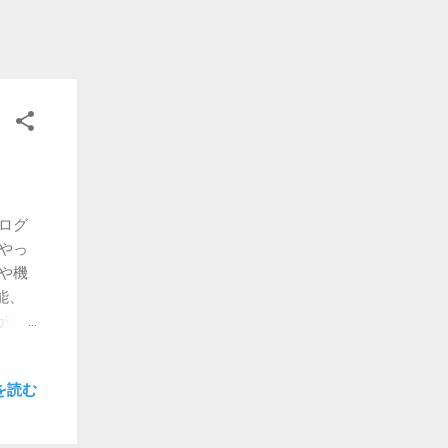
ログ
やっ
や機
能、
が大
ラムに
要のあ
を読む
に座
分か