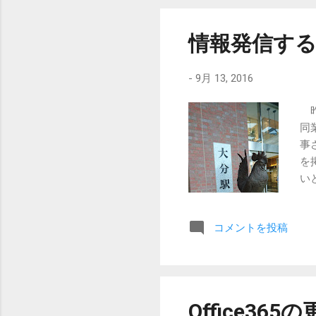
情報発信す
-
9月 13, 2016
昨
同
事
を
い
誤
し
コメントを投稿
Office365