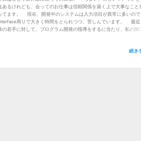
はあるけれども、会ってのお仕事は信頼関係を築く上で大事なこと
ってます。 現在、開発中のシステムは入力項目が異常に多いので
Interface周りで大きく時間をとられつつ、苦しんでいます。 最
験の若手に対して、プログラム開発の指導をするに当たり、私の隣
てもらいながら、私が書くコードを解説付きで説明しながらの開発
実施しています。 このやり方のメリットは私自身もサボらずに、
続き
て開発できること。２人の目で見ることでしょうもないスペルミス
ること。開発しながら、ロジックの説明やらバグ取りのやり方を実
践できることなどが挙げられます。 まだ、何もベースがない中で
のプログラム開発に触れるというこのやり方をすることは私自身も
ですが、自身が出すバグや文法ミスなどをどのように解決していく
程を見せられることが非常に有用だと考えています。 未経験や駆
のプログラマーにとって、デバッグのやり方が一番の課題と考えて
らです。 また、フロントエンドの開発に対して、どんな点に
必要があるかなどを解説しながら指導できるのも大事です。 さて
、この効果はいつ頃から見せてくれるでしょうか？？