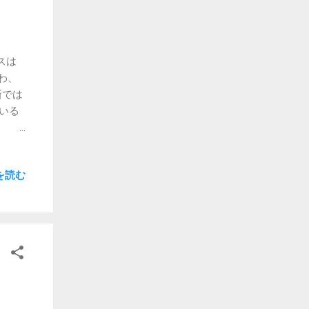
スは
るわ、
新では
いる
マイク
ますか
を読む
受け
じゃな
E3の