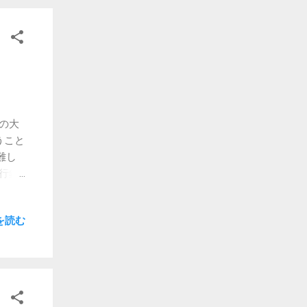
へ。
の大
うこと
難し
行錯
う少
を読む