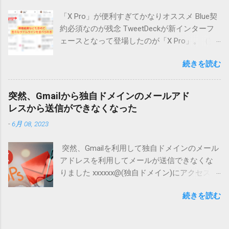
の情報が表示されて、そこで情報も得られま
「X Pro」が便利すぎてかなりオススメ Blue契
す。Webサイトまで見に行かなくてよい形にな
約必須なのが残念 TweetDeckが新インターフ
ってしまっています。 AI検索とは？ AI検索と
ェースとなって登場したのが「X Pro」。（実
は、人工知能を活用してユーザーの質問に対
際はちょっと違うけど・・・） でもって、X
して直接答えを提示する仕組みのことです。
続きを読む
Proになって、かなり使い勝手が向上した気が
代表的な例として、以下のようなサービスが
する。 ただ、今日から（？）利用するために
あります。 ChatGPTのような対話型AI : ユーザ
は、有料契約が必須になってしまいました。
ーの質問に対して、AIが直接回答を生成
突然、Gmailから独自ドメインのメールアド
先週は使えていたのに・・・・ 複数アカウン
Google SGE（Search Generative Experience） :
レスから送信ができなくなった
ト管理するならホントに便利 まずは私の場
Googleが導入を進めている生成AI検索機能
-
6月 08, 2023
合、自分がメインに見るものをメイン垢関連
で、検索結果ページ上でAIが要約した回答を提
として表示してます。 さらに左列に「デッ
供 Bing AI : Microsoftが提供するAIを活用した
突然、Gmailを利用して独自ドメインのメール
キ」という設定がありますが、ここで私の場
検索機能 従来の検索エンジンでは、検索結果
アドレスを利用してメールが送信できなくな
合は自分が管理しているアカウントの情報を
のページにWebサイトのリンクが表示され、ユ
りました xxxxxx@(独自ドメイン)にアクセスで
整理して掲載しています。 オススメポイント
ーザーはそこからサイトへアクセスしていま
きなくなりました。このメールを送信するに
は「委任アカウント」 設定=>「セキュリティ
した。 しかし、AI検索では、AIがサイトの情
続きを読む
は、別の「送信元」アドレスを選択してから
とアカウントアクセス」から「アカウント権
報を要約し、検索結果ページ上で直接表示す
もう一度お試しください。詳しくは、
限の付与」の中にある「あなたがアカウント
るため、多くのユーザーがWebサイトへ訪れる
https://support.google.com/mail/answer/22370
権限を付与したメンバー」というところから
必要がなくなってしまいます。 ユーザーの検