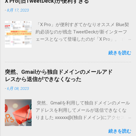
X Pro(旧TweetDeck)が便利すぎる
サイトにアクセスする機会が減少しつつあり
-
8月 17, 2023
ます。 そもそも店舗検索ではGoogleローカル
の情報が表示されて、そこで情報も得られま
「X Pro」が便利すぎてかなりオススメ Blue契
す。Webサイトまで見に行かなくてよい形にな
約必須なのが残念 TweetDeckが新インターフ
ってしまっています。 AI検索とは？ AI検索と
ェースとなって登場したのが「X Pro」。（実
は、人工知能を活用してユーザーの質問に対
際はちょっと違うけど・・・） でもって、X
して直接答えを提示する仕組みのことです。
続きを読む
Proになって、かなり使い勝手が向上した気が
代表的な例として、以下のようなサービスが
する。 ただ、今日から（？）利用するために
あります。 ChatGPTのような対話型AI : ユーザ
は、有料契約が必須になってしまいました。
ーの質問に対して、AIが直接回答を生成
突然、Gmailから独自ドメインのメールアド
先週は使えていたのに・・・・ 複数アカウン
Google SGE（Search Generative Experience） :
レスから送信ができなくなった
ト管理するならホントに便利 まずは私の場
Googleが導入を進めている生成AI検索機能
-
6月 08, 2023
合、自分がメインに見るものをメイン垢関連
で、検索結果ページ上でAIが要約した回答を提
として表示してます。 さらに左列に「デッ
供 Bing AI : Microsoftが提供するAIを活用した
突然、Gmailを利用して独自ドメインのメール
キ」という設定がありますが、ここで私の場
検索機能 従来の検索エンジンでは、検索結果
アドレスを利用してメールが送信できなくな
合は自分が管理しているアカウントの情報を
のページにWebサイトのリンクが表示され、ユ
りました xxxxxx@(独自ドメイン)にアクセスで
整理して掲載しています。 オススメポイント
ーザーはそこからサイトへアクセスしていま
きなくなりました。このメールを送信するに
は「委任アカウント」 設定=>「セキュリティ
した。 しかし、AI検索では、AIがサイトの情
続きを読む
は、別の「送信元」アドレスを選択してから
とアカウントアクセス」から「アカウント権
報を要約し、検索結果ページ上で直接表示す