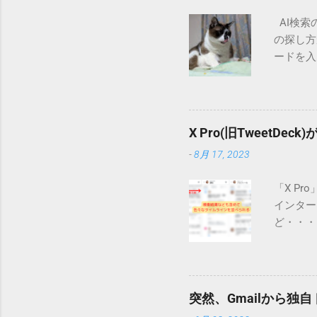
AI検索
の探し方
ードを入
るのが一
イトにア
ローカル
かなくて
X Pro(旧TweetDec
活用して
-
8月 17, 2023
な例とし
ーザーの質
「X Pr
Exper
インター
でAIが要
ど・・・
従来の検
だ、今日
ユーザー
先週は使
サイトの
は私の場
がWeb
に左列に
AI検索
突然、Gmailから
いるアカ
こと」が