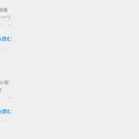
情報
キーワ
報を得
ebサ
を読む
le
見に行
知能を
代表的
: ユ
e
kが新
ージ上
け
索機能
。 た
され、
した。
AIが
を読む
まず
ーザー
 さら
の変化
理して
りたい
委任ア
語の意