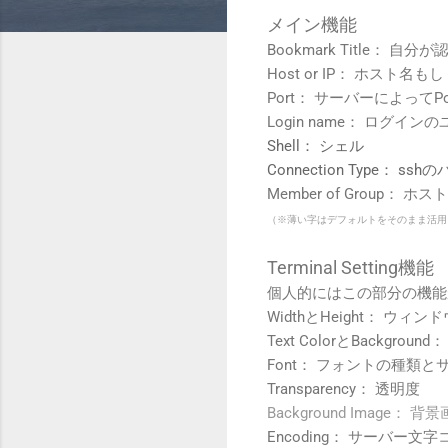
メイン機能
Bookmark Title：
Host or IP： ホスト名
Port： サーバーによって
Login name： ログイン
Shell： シェル
Connection Type：
Member of Group
（※薄い字はデフォルトをそのまま活用
Terminal Setting機能
個人的にはこの部分の機能
WidthとHeight： ウィ
Text ColorとBackgro
Font： フォントの種類と
Transparency： 透明度
Background Image： 背
Encoding： サーバー文