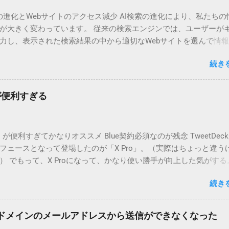
の進化とWebサイトのアクセス減少 AI検索の進化により、私たちの
が大きく変わっています。 従来の検索エンジンでは、ユーザーが
力し、表示された検索結果の中から適切なWebサイトを選んで情
般的でした。 しかし、AI検索技術の発展により、ユーザーが直接W
続き
クセスする機会が減少しつつあります。 そもそも店舗検索ではGoog
の情報が表示されて、そこで情報も得られます。Webサイトまで
よい形になってしまっています。 AI検索とは？ AI検索とは、人工
k)が便利すぎる
ユーザーの質問に対して直接答えを提示する仕組みのことです。
て、以下のようなサービスがあります。 ChatGPTのような対話型AI 
問に対して、AIが直接回答を生成 Google SGE（Search Generativ
o」が便利すぎてかなりオススメ Blue契約必須なのが残念 TweetDec
ience） : Googleが導入を進めている生成AI検索機能で、検索結果ペ
フェースとなって登場したのが「X Pro」。（実際はちょっと違う
約した回答を提供 Bing AI : Microsoftが提供するAIを活用した検
） でもって、X Proになって、かなり使い勝手が向上した気がする
索エンジンでは、検索結果のページにWebサイトのリンクが表示
から（？）利用するためには、有料契約が必須になってしまいま
はそこからサイトへアクセスしていました。 しかし、AI検索では、
続き
えていたのに・・・・ 複数アカウント管理するならホントに便利 
情報を要約し、検索結果ページ上で直接表示するため、多くのユ
合、自分がメインに見るものをメイン垢関連として表示してます。
サイトへ訪れる必要がなくなってしまいます。 ユーザーの検索行動
「デッキ」という設定がありますが、ここで私の場合は自分が管
の普及により、ユーザーの情報収集の方法が変わっています。 「知
独自ドメインのメールアドレスから送信ができなくなった
ウントの情報を整理して掲載しています。 オススメポイントは「
すぐに分かるため、リンクをクリックしない 例えば、「特定の単