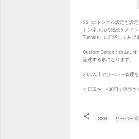
SSHのトンネル設定も設
トンネル元の接続をメイン側
Tunnels」に記述してあげ
Custom Option
記述する形になります。
20台以上のサーバー管理
今日現在、400円で販売
SSH
サーバー管
コ