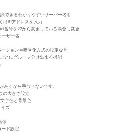
 自分が認識できるわかりやすいサーバー名を
もしくはIPアドレスを入力
Port番号を22から変更している場合に変更
のユーザー名
 sshのバージョンや暗号化方式の設定など
： ホストごとにグループ分け出来る機能
）
があるから手放せないです。
ンドウの大きさ設定
und： 文字色と背景色
サイズ
景画像
字コード設定