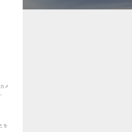
たカメ
た。
とを