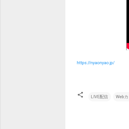
https://nyaonyao.jp/
LIVE配信
Web
コ
メ
ン