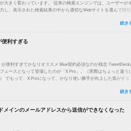
が大きく変わっています。 従来の検索エンジンでは、ユーザーが
力し、表示された検索結果の中から適切なWebサイトを選んで情
般的でした。 しかし、AI検索技術の発展により、ユーザーが直接W
続き
クセスする機会が減少しつつあります。 そもそも店舗検索ではGoog
情報が表示されて、そこで情報も得られます。Webサイトまで見
い形になってしまっています。 AI検索とは？ AI検索とは、人工知
k)が便利すぎる
ーザーの質問に対して直接答えを提示する仕組みのことです。代
、以下のようなサービスがあります。 ChatGPTのような対話型AI :
に対して、AIが直接回答を生成 Google SGE（Search Generative
o」が便利すぎてかなりオススメ Blue契約必須なのが残念 TweetDec
ience） : Googleが導入を進めている生成AI検索機能で、検索結果ペ
フェースとなって登場したのが「X Pro」。（実際はちょっと違う
約した回答を提供 Bing AI : Microsoftが提供するAIを活用した検索
） でもって、X Proになって、かなり使い勝手が向上した気がする
索エンジンでは、検索結果のページにWebサイトのリンクが表示
から（？）利用するためには、有料契約が必須になってしまいま
はそこからサイトへアクセスしていました。 しかし、AI検索では、
続き
えていたのに・・・・ 複数アカウント管理するならホントに便利 
情報を要約し、検索結果ページ上で直接表示するため、多くのユ
合、自分がメインに見るものをメイン垢関連として表示してます。
サイトへ訪れる必要がなくなってしまいます。 ユーザーの検索行動
「デッキ」という設定がありますが、ここで私の場合は自分が管
の普及により、ユーザーの情報収集の方法が変わっています。 「知
独自ドメインのメールアドレスから送信ができなくなった
ウントの情報を整理して掲載しています。 オススメポイントは「
すぐに分かるため、リンクをクリックしない 例えば、「特定の単
」 設定=>「セキュリティとアカウントアクセス」から「アカウン
の情報は、AIが一瞬で回答できるため、わざわざWebサイトにア
の中にある「あなたがアカウント権限を付与したメンバー」とい
がなくなります。 AIを「質問相手」として利用する 以前はGoogle