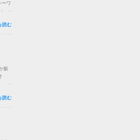
キーワ
報を得
ebサ
を読む
leロ
に行か
能を活
表的な
 ユー
kが新
ージ上
け
機能
。 た
され、
した。
AIが
を読む
まず
ーザー
 さら
の変化
理して
りたい
委任ア
語の意
ト権限
クセス
うとこ
検索