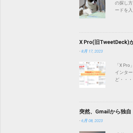
の探し方
ードを入
るのが一
イトにア
ーカルの
なくてよ
X Pro(旧TweetDec
用してユ
-
8月 17, 2023
例として
ザーの質問
「X Pr
Exper
インター
でAIが要
ど・・・
従来の検
だ、今日
ユーザー
先週は使
サイトの
は私の場
がWeb
に左列に
AI検索
突然、Gmailから
いるアカ
こと」が
-
6月 08, 2023
カウント
味」など
の付与」
する必要