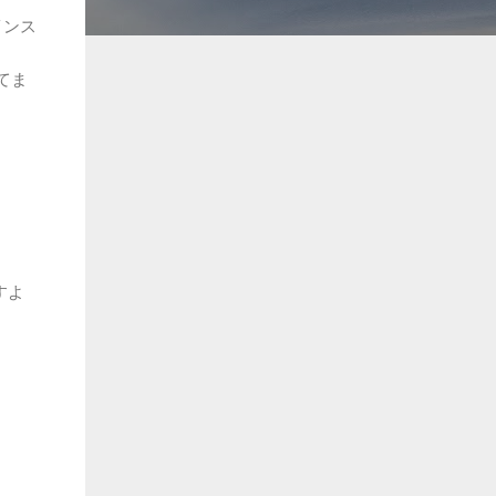
インス
てま
。
すよ