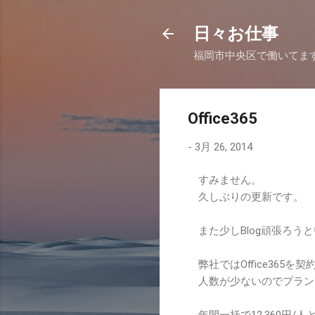
日々お仕事
福岡市中央区で働いてま
Office365
-
3月 26, 2014
すみません。
久しぶりの更新です。
また少しBlog頑張ろう
弊社ではOffice365を
人数が少ないのでプランとしては
年間一括で12,360円/