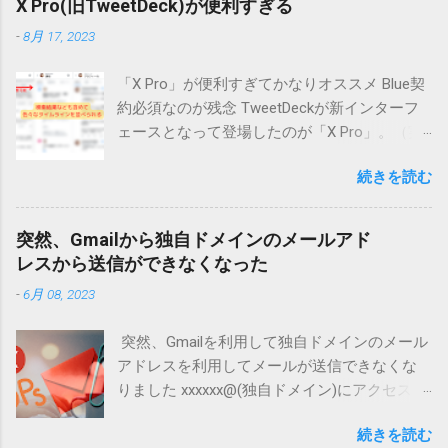
X Pro(旧TweetDeck)が便利すぎる
サイトにアクセスする機会が減少しつつあり
-
8月 17, 2023
ます。 そもそも店舗検索ではGoogleローカル
の情報が表示されて、そこで情報も得られま
「X Pro」が便利すぎてかなりオススメ Blue契
す。Webサイトまで見に行かなくてよい形にな
約必須なのが残念 TweetDeckが新インターフ
ってしまっています。 AI検索とは？ AI検索と
ェースとなって登場したのが「X Pro」。（実
は、人工知能を活用してユーザーの質問に対
際はちょっと違うけど・・・） でもって、X
して直接答えを提示する仕組みのことです。
続きを読む
Proになって、かなり使い勝手が向上した気が
代表的な例として、以下のようなサービスが
する。 ただ、今日から（？）利用するために
あります。 ChatGPTのような対話型AI : ユーザ
は、有料契約が必須になってしまいました。
ーの質問に対して、AIが直接回答を生成
突然、Gmailから独自ドメインのメールアド
先週は使えていたのに・・・・ 複数アカウン
Google SGE（Search Generative Experience） :
レスから送信ができなくなった
ト管理するならホントに便利 まずは私の場
Googleが導入を進めている生成AI検索機能
-
6月 08, 2023
合、自分がメインに見るものをメイン垢関連
で、検索結果ページ上でAIが要約した回答を提
として表示してます。 さらに左列に「デッ
供 Bing AI : Microsoftが提供するAIを活用した
突然、Gmailを利用して独自ドメインのメール
キ」という設定がありますが、ここで私の場
検索機能 従来の検索エンジンでは、検索結果
アドレスを利用してメールが送信できなくな
合は自分が管理しているアカウントの情報を
のページにWebサイトのリンクが表示され、ユ
りました xxxxxx@(独自ドメイン)にアクセスで
整理して掲載しています。 オススメポイント
ーザーはそこからサイトへアクセスしていま
きなくなりました。このメールを送信するに
は「委任アカウント」 設定=>「セキュリティ
した。 しかし、AI検索では、AIがサイトの情
続きを読む
は、別の「送信元」アドレスを選択してから
とアカウントアクセス」から「アカウント権